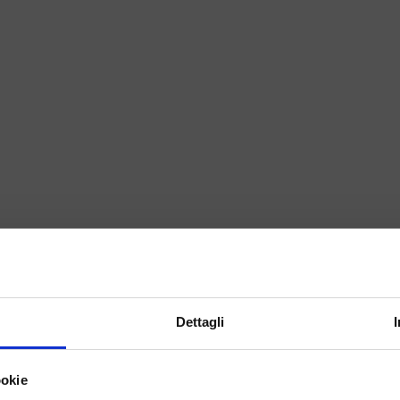
PORTFOLIO1
PORTFOLIO 2
IN VIAGGIO CON ME
Dettagli
ookie